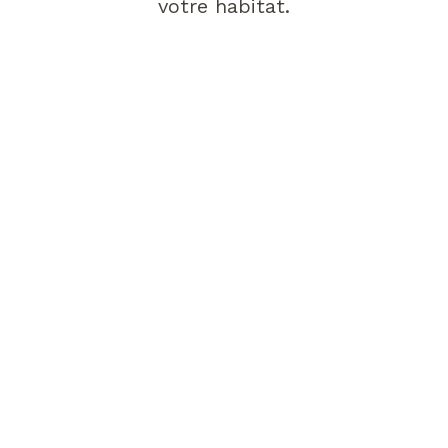
votre habitat.
VILLEFRANCHE
Ravalement de façade
SAVIGNAC
Rénovation de charpentes