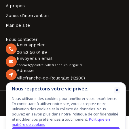
A propos
Zones d’intervention
Plan de site
Nous contacter
Nous appeler
06 82 56 01 99
Envoyer un email
contact@peintre-villefrance-rouergue.fr
Adresse
Villefranche-de-Rouergue (12200)
Nous respectons votre vie privée.
© 2026 Esprit Rouergue Peinture. Tous droits réservés.
Nous utilisons des cookies pour améliorer votre expérience.
En continuant à utiliser notre site, vous acceptez notre
Mentions légales
Politique de confidentialité
utilisation des cookies et la collecte de données. Vous
Politique de cookies
pouvez en savoir plus dans notre Politique de confidentialité
et modifier vos préférences à tout moment.
Politique en
matière de cookies